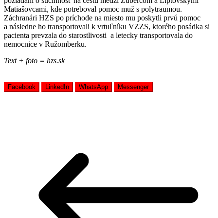
požiadaní o súčinnosť na cestu medzi Zubercom a Liptovskými
Matiašovcami, kde potreboval pomoc muž s polytraumou.
Záchranári HZS po príchode na miesto mu poskytli prvú pomoc
a následne ho transportovali k vrtuľníku VZZS, ktorého posádka si
pacienta prevzala do starostlivosti a letecky transportovala do
nemocnice v Ružomberku.
Text + foto = hzs.sk
Facebook
LinkedIn
WhatsApp
Messenger