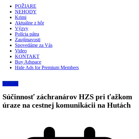
POŽIARE
NEHODY
Krimi
Aktuálne z hôr
Výzvy
Polícia pátra
Zaujímavosti
Spovedáme za Vás
Video
KONTAKT
Buy Adspace
Hide Ads for Premium Members
Nehody
Súčinnosť záchranárov HZS pri ťažkom
úraze na cestnej komunikácii na Hutách