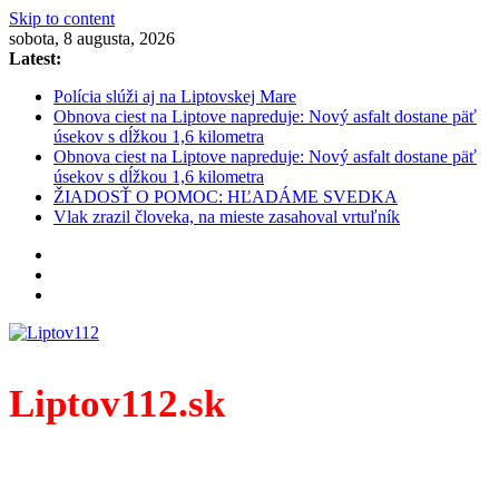
Skip to content
sobota, 8 augusta, 2026
Latest:
Polícia slúži aj na Liptovskej Mare
Obnova ciest na Liptove napreduje: Nový asfalt dostane päť
úsekov s dĺžkou 1,6 kilometra
Obnova ciest na Liptove napreduje: Nový asfalt dostane päť
úsekov s dĺžkou 1,6 kilometra
ŽIADOSŤ O POMOC: HĽADÁME SVEDKA
Vlak zrazil človeka, na mieste zasahoval vrtuľník
Liptov112.sk