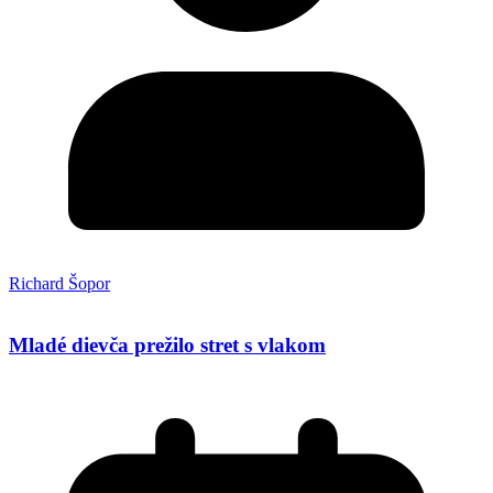
Richard Šopor
Mladé dievča prežilo stret s vlakom