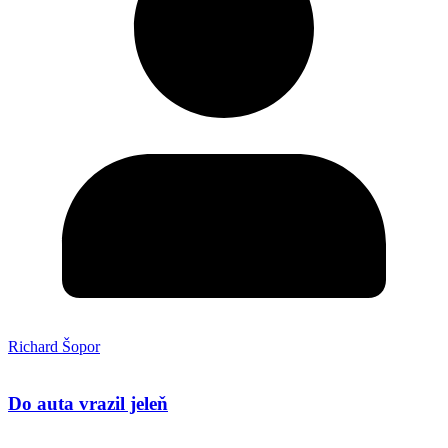
Richard Šopor
Do auta vrazil jeleň