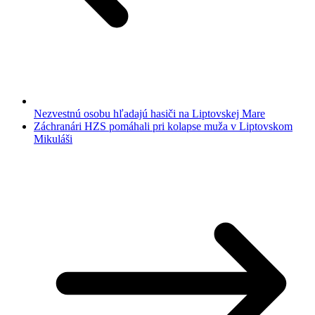
Nezvestnú osobu hľadajú hasiči na Liptovskej Mare
Záchranári HZS pomáhali pri kolapse muža v Liptovskom
Mikuláši