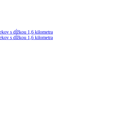
ekov s dĺžkou 1,6 kilometra
ekov s dĺžkou 1,6 kilometra
ek. Vždy najaktuálnejšie KRIMI TÉMY Z LIPTOVA a ORAVY