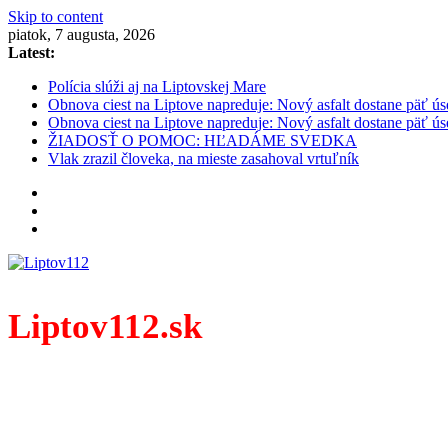
Skip to content
piatok, 7 augusta, 2026
Latest:
Polícia slúži aj na Liptovskej Mare
Obnova ciest na Liptove napreduje: Nový asfalt dostane päť ús
Obnova ciest na Liptove napreduje: Nový asfalt dostane päť ús
ŽIADOSŤ O POMOC: HĽADÁME SVEDKA
Vlak zrazil človeka, na mieste zasahoval vrtuľník
Liptov112.sk
Spravodajský portál z prostredia práce záchranných zloži