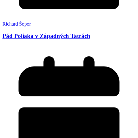
Richard Šopor
Pád Poliaka v Západných Tatrách