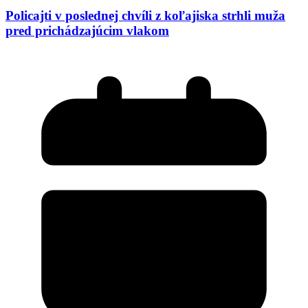
Policajti v poslednej chvíli z koľajiska strhli muža
pred prichádzajúcim vlakom