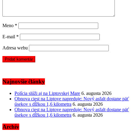
Meno
*
E-mail
*
Adresa webu
Najnovšie články
Polícia slúži aj na Liptovskej Mare
6. augusta 2026
Obnova ciest na Liptove napreduje: Nový asfalt dostane päť
úsekov s dĺžkou 1,6 kilometra
6. augusta 2026
Obnova ciest na Liptove napreduje: Nový asfalt dostane päť
úsekov s dĺžkou 1,6 kilometra
6. augusta 2026
Archív