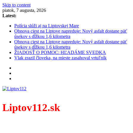
Skip to content
piatok, 7 augusta, 2026
Latest:
Polícia slúži aj na Liptovskej Mare
Obnova ciest na Liptove napreduje: Nový asfalt dostane päť
úsekov s dĺžkou 1,6 kilometra
Obnova ciest na Liptove napreduje: Nový asfalt dostane päť
úsekov s dĺžkou 1,6 kilometra
ŽIADOSŤ O POMOC: HĽADÁME SVEDKA
Vlak zrazil človeka, na mieste zasahoval vrtuľník
Liptov112.sk