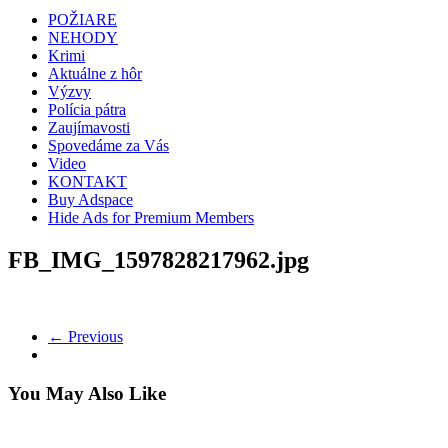
POŽIARE
NEHODY
Krimi
Aktuálne z hôr
Výzvy
Polícia pátra
Zaujímavosti
Spovedáme za Vás
Video
KONTAKT
Buy Adspace
Hide Ads for Premium Members
FB_IMG_1597828217962.jpg
← Previous
You May Also Like