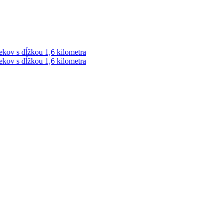
ekov s dĺžkou 1,6 kilometra
ekov s dĺžkou 1,6 kilometra
ek. Vždy najaktuálnejšie KRIMI TÉMY Z LIPTOVA a ORAVY