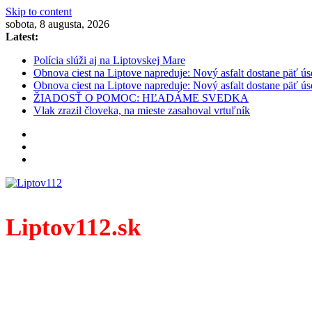
Skip to content
sobota, 8 augusta, 2026
Latest:
Polícia slúži aj na Liptovskej Mare
Obnova ciest na Liptove napreduje: Nový asfalt dostane päť ús
Obnova ciest na Liptove napreduje: Nový asfalt dostane päť ús
ŽIADOSŤ O POMOC: HĽADÁME SVEDKA
Vlak zrazil človeka, na mieste zasahoval vrtuľník
Liptov112.sk
Spravodajský portál z prostredia práce záchranných zloži