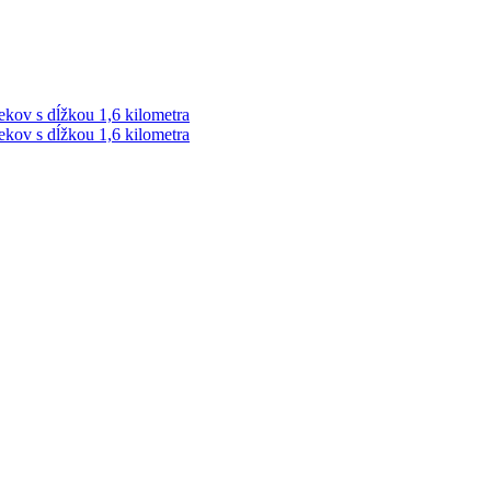
ekov s dĺžkou 1,6 kilometra
ekov s dĺžkou 1,6 kilometra
ek. Vždy najaktuálnejšie KRIMI TÉMY Z LIPTOVA a ORAVY