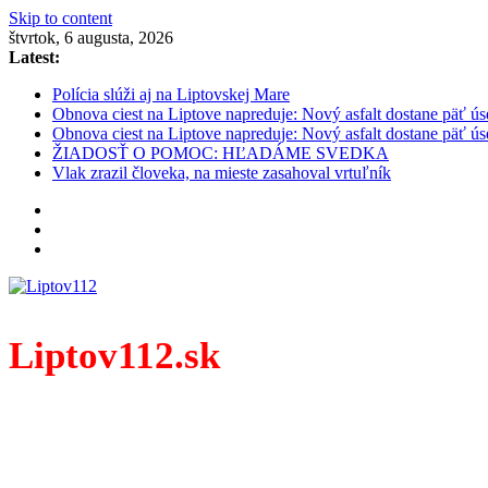
Skip to content
štvrtok, 6 augusta, 2026
Latest:
Polícia slúži aj na Liptovskej Mare
Obnova ciest na Liptove napreduje: Nový asfalt dostane päť ús
Obnova ciest na Liptove napreduje: Nový asfalt dostane päť ús
ŽIADOSŤ O POMOC: HĽADÁME SVEDKA
Vlak zrazil človeka, na mieste zasahoval vrtuľník
Liptov112.sk
Spravodajský portál z prostredia práce záchranných zloži