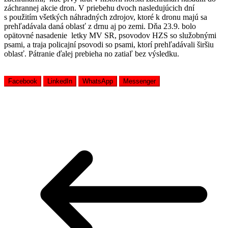
záchrannej akcie dron. V priebehu dvoch nasledujúcich dní
s použitím všetkých náhradných zdrojov, ktoré k dronu majú sa
prehľadávala daná oblasť z drnu aj po zemi. Dňa 23.9. bolo
opätovné nasadenie letky MV SR, psovodov HZS so služobnými
psami, a traja policajní psovodi so psami, ktorí prehľadávali širšiu
oblasť. Pátranie ďalej prebieha no zatiaľ bez výsledku.
Facebook
LinkedIn
WhatsApp
Messenger