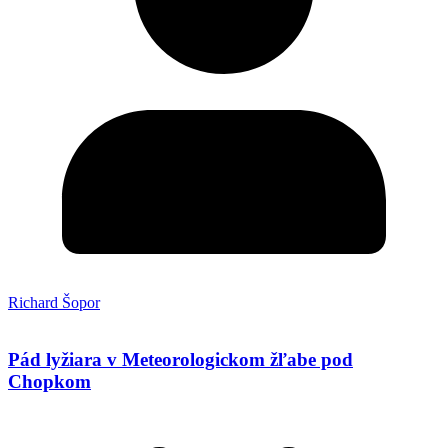
Richard Šopor
Pád lyžiara v Meteorologickom žľabe pod
Chopkom