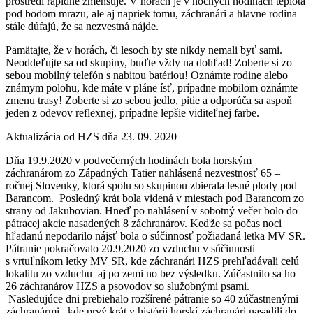
prostredí rapídne zmenšuje. V horách je v nočných hodinách teplota
pod bodom mrazu, ale aj napriek tomu, záchranári a hlavne rodina
stále dúfajú, že sa nezvestná nájde.
Pamätajte, že v horách, či lesoch by ste nikdy nemali byť sami.
Neoddeľujte sa od skupiny, buďte vždy na dohľad! Zoberte si zo
sebou mobilný telefón s nabitou batériou! Oznámte rodine alebo
známym polohu, kde máte v pláne ísť, prípadne mobilom oznámte
zmenu trasy! Zoberte si zo sebou jedlo, pitie a odporúča sa aspoň
jeden z odevov reflexnej, prípadne lepšie viditeľnej farbe.
Aktualizácia od HZS dňa 23. 09. 2020
Dňa 19.9.2020 v podvečerných hodinách bola horským
záchranárom zo Západných Tatier nahlásená nezvestnosť 65 –
ročnej Slovenky, ktorá spolu so skupinou zbierala lesné plody pod
Barancom. Posledný krát bola videná v miestach pod Barancom zo
strany od Jakubovian. Hneď po nahlásení v sobotný večer bolo do
pátracej akcie nasadených 8 záchranárov. Keďže sa počas noci
hľadanú nepodarilo nájsť bola o súčinnosť požiadaná letka MV SR.
Pátranie pokračovalo 20.9.2020 zo vzduchu v súčinnosti
s vrtuľníkom letky MV SR, kde záchranári HZS prehľadávali celú
lokalitu zo vzduchu aj po zemi no bez výsledku. Zúčastnilo sa ho
26 záchranárov HZS a psovodov so služobnými psami.
Nasledujúce dni prebiehalo rozšírené pátranie so 40 zúčastnenými
záchranármi, kde prvý krát v histórii horskí záchranári nasadili do