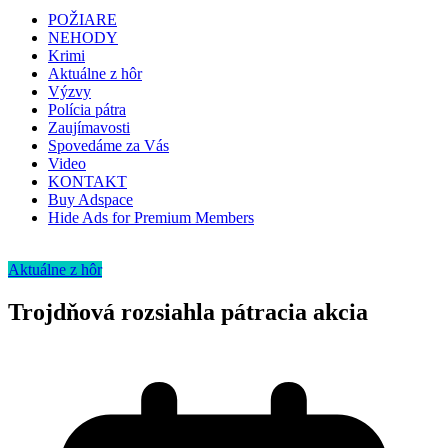
POŽIARE
NEHODY
Krimi
Aktuálne z hôr
Výzvy
Polícia pátra
Zaujímavosti
Spovedáme za Vás
Video
KONTAKT
Buy Adspace
Hide Ads for Premium Members
Aktuálne z hôr
Trojdňová rozsiahla pátracia akcia