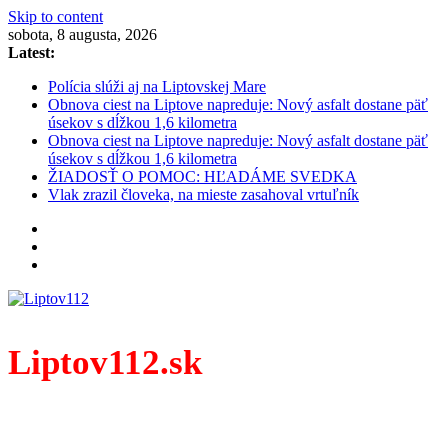
Skip to content
sobota, 8 augusta, 2026
Latest:
Polícia slúži aj na Liptovskej Mare
Obnova ciest na Liptove napreduje: Nový asfalt dostane päť
úsekov s dĺžkou 1,6 kilometra
Obnova ciest na Liptove napreduje: Nový asfalt dostane päť
úsekov s dĺžkou 1,6 kilometra
ŽIADOSŤ O POMOC: HĽADÁME SVEDKA
Vlak zrazil človeka, na mieste zasahoval vrtuľník
Liptov112.sk