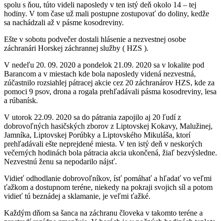
spolu s ňou, túto videli naposledy v ten istý deň okolo 14 – tej
hodiny. V tom čase už mali postupne zostupovať do doliny, kedže
sa nachádzali až v pásme kosodreviny.
Ešte v sobotu podvečer dostali hlásenie a nezvestnej osobe
záchranári Horskej záchrannej služby ( HZS ).
V nedeľu 20. 09. 2020 a pondelok 21.09. 2020 sa v lokalite pod
Barancom a v miestach kde bola naposledy videná nezvestná,
zúčastnilo rozsiahlej pátracej akcie cez 20 záchranárov HZS, kde za
pomoci 9 psov, drona a rogala prehľadávali pásma kosodreviny, lesa
a rúbanísk.
V utorok 22.09. 2020 sa do pátrania zapojilo aj 20 ľudí z
dobrovoľných hasičských zborov z Liptovskej Kokavy, Malužinej,
Jamníka, Liptovskej Porúbky a Liptovského Mikuláša, ktorí
prehľadávali ešte neprejdené miesta. V ten istý deň v neskorých
večerných hodinách bola pátracia akcia ukončená, žiaľ bezvýsledne.
Nezvestnú ženu sa nepodarilo nájsť.
Vidieť odhodlanie dobrovoľníkov, ísť pomáhať a hľadať vo veľmi
ťažkom a dostupnom teréne, niekedy na pokraji svojich síl a potom
vidieť tú beznádej a sklamanie, je veľmi ťažké.
Každým dňom sa šanca na záchranu človeka v takomto teréne a