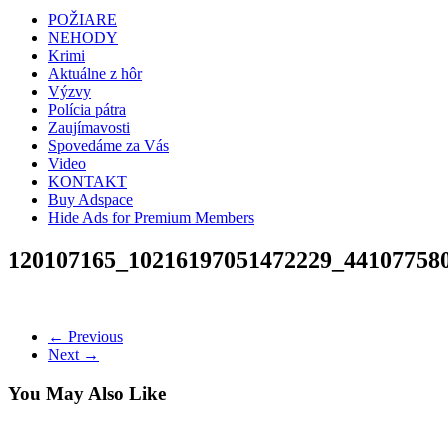
POŽIARE
NEHODY
Krimi
Aktuálne z hôr
Výzvy
Polícia pátra
Zaujímavosti
Spovedáme za Vás
Video
KONTAKT
Buy Adspace
Hide Ads for Premium Members
120107165_10216197051472229_44107758
← Previous
Next →
You May Also Like