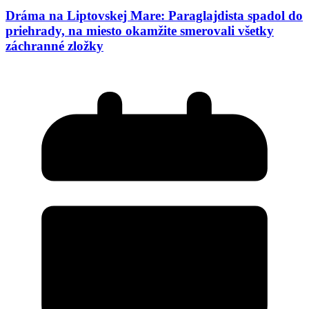
Dráma na Liptovskej Mare: Paraglajdista spadol do
priehrady, na miesto okamžite smerovali všetky
záchranné zložky