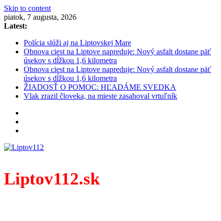
Skip to content
piatok, 7 augusta, 2026
Latest:
Polícia slúži aj na Liptovskej Mare
Obnova ciest na Liptove napreduje: Nový asfalt dostane päť
úsekov s dĺžkou 1,6 kilometra
Obnova ciest na Liptove napreduje: Nový asfalt dostane päť
úsekov s dĺžkou 1,6 kilometra
ŽIADOSŤ O POMOC: HĽADÁME SVEDKA
Vlak zrazil človeka, na mieste zasahoval vrtuľník
Liptov112.sk