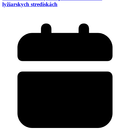
lyžiarskych strediskách