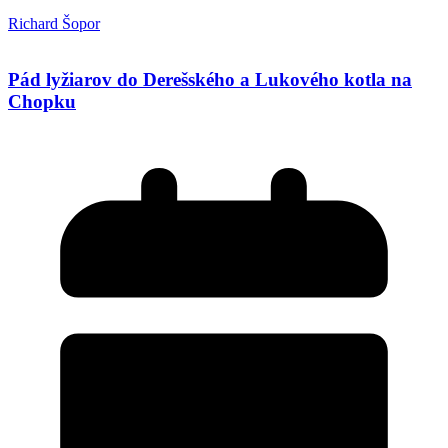
Richard Šopor
Pád lyžiarov do Derešského a Lukového kotla na
Chopku