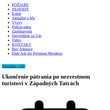
POŽIARE
NEHODY
Krimi
Aktuálne z hôr
Výzvy
Polícia pátra
Zaujímavosti
Spovedáme za Vás
Video
KONTAKT
Buy Adspace
Hide Ads for Premium Members
Aktuálne z hôr
Ukončenie pátrania po nezvestnom
turistovi v Západných Tatrách