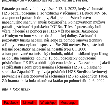
pozostatky 58 – ročného nezvestného turistu z Poľska.
Pátranie po mužovi bolo vyhlásené 13. 1. 2022, kedy záchranári
HZS pátrali pozemne aj zo vzduchu v súčinnosti s Letkou MV SR
a za pomoci pátracích dronov, žiaľ pre množstvo čerstvo
napadnutého snehu v januári bezúspešne. Po nezvestnom mužovi
pátrali aj záchranári poľského TOPRu. Telesné pozostatky boli
včera nájdené za pomoci psa HZS v žľabe medzi Jakubinou
a Hrubým vrchom v smere do Jamníckej doliny. Záchranári
pozostatky turistu nabalili, následne za pomoci lanovej techniky
a lán dyneema vykonali spust v dĺžke 200 metrov. Po spuste boli
telesné pozostatky naložené na nosidlá typu UT 2000
a transportované na turistický chodník, odtiaľ nosidlami typu Kong
až do ústia Jamníckej doliny. Tu boli pozostatky odovzdané
príslušníkom PZ SR a obhliadajúcemu lekárovi. Na záchrannej akcii
sa zúčastnili siedmi profesionálni záchranári HZS z Oblastného
strediska Západné Tatry, dvaja príslušníci HZS Strediska lavínovej
prevencie a šiesti dobrovoľní záchranári HZS zo Západných Tatier.
Záchranná akcia bola ukončená krátko po polnoci dňa 2. 6. 2022.
info + foto: hzs.sk
Facebook
LinkedIn
WhatsApp
Messenger