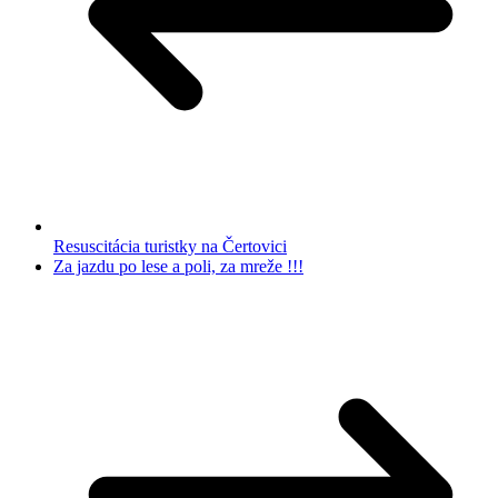
Resuscitácia turistky na Čertovici
Za jazdu po lese a poli, za mreže !!!