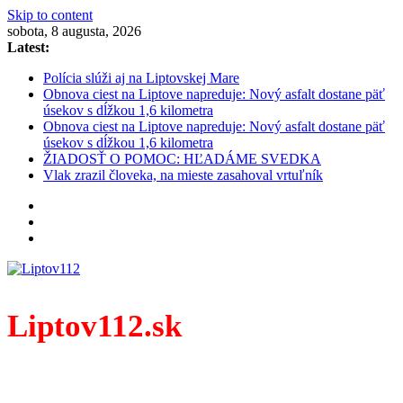
Skip to content
sobota, 8 augusta, 2026
Latest:
Polícia slúži aj na Liptovskej Mare
Obnova ciest na Liptove napreduje: Nový asfalt dostane päť
úsekov s dĺžkou 1,6 kilometra
Obnova ciest na Liptove napreduje: Nový asfalt dostane päť
úsekov s dĺžkou 1,6 kilometra
ŽIADOSŤ O POMOC: HĽADÁME SVEDKA
Vlak zrazil človeka, na mieste zasahoval vrtuľník
Liptov112.sk