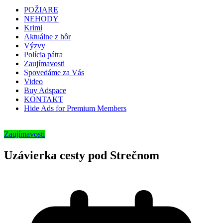
POŽIARE
NEHODY
Krimi
Aktuálne z hôr
Výzvy
Polícia pátra
Zaujímavosti
Spovedáme za Vás
Video
Buy Adspace
KONTAKT
Hide Ads for Premium Members
Zaujímavosti
Uzávierka cesty pod Strečnom