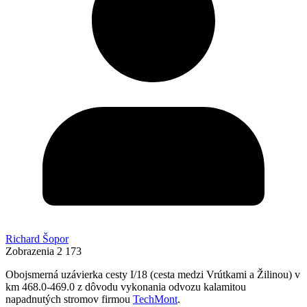
Richard Šopor
Zobrazenia
2 173
Obojsmerná uzávierka cesty I/18 (cesta medzi Vrútkami a Žilinou) v
km 468.0-469.0 z dôvodu vykonania odvozu kalamitou
napadnutých stromov firmou
TechMont
.