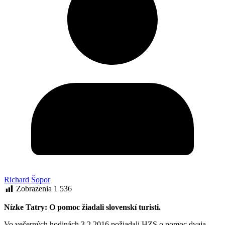
Richard Šopor
Zobrazenia
1 536
Nízke Tatry: O pomoc žiadali slovenskí turisti.
Vo večerných hodinách 3.2.2016 požiadali HZS o pomoc dvaja