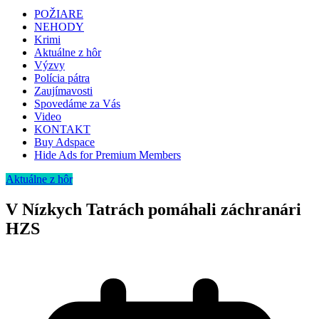
POŽIARE
NEHODY
Krimi
Aktuálne z hôr
Výzvy
Polícia pátra
Zaujímavosti
Spovedáme za Vás
Video
KONTAKT
Buy Adspace
Hide Ads for Premium Members
Aktuálne z hôr
V Nízkych Tatrách pomáhali záchranári
HZS