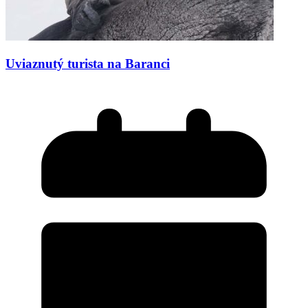
Uviaznutý turista na Baranci