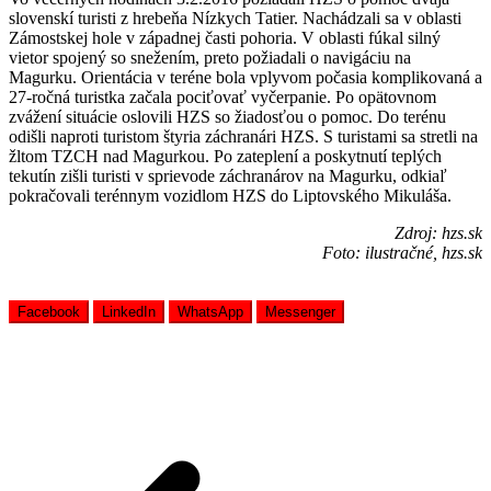
slovenskí turisti z hrebeňa Nízkych Tatier. Nachádzali sa v oblasti
Zámostskej hole v západnej časti pohoria. V oblasti fúkal silný
vietor spojený so snežením, preto požiadali o navigáciu na
Magurku. Orientácia v teréne bola vplyvom počasia komplikovaná a
27-ročná turistka začala pociťovať vyčerpanie. Po opätovnom
zvážení situácie oslovili HZS so žiadosťou o pomoc. Do terénu
odišli naproti turistom štyria záchranári HZS. S turistami sa stretli na
žltom TZCH nad Magurkou. Po zateplení a poskytnutí teplých
tekutín zišli turisti v sprievode záchranárov na Magurku, odkiaľ
pokračovali terénnym vozidlom HZS do Liptovského Mikuláša.
Zdroj: hzs.sk
Foto: ilustračné, hzs.sk
Facebook
LinkedIn
WhatsApp
Messenger