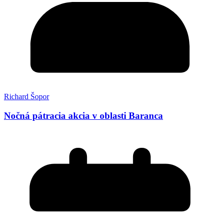
Richard Šopor
Nočná pátracia akcia v oblasti Baranca