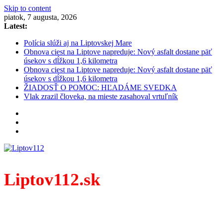
Skip to content
piatok, 7 augusta, 2026
Latest:
Polícia slúži aj na Liptovskej Mare
Obnova ciest na Liptove napreduje: Nový asfalt dostane päť
úsekov s dĺžkou 1,6 kilometra
Obnova ciest na Liptove napreduje: Nový asfalt dostane päť
úsekov s dĺžkou 1,6 kilometra
ŽIADOSŤ O POMOC: HĽADÁME SVEDKA
Vlak zrazil človeka, na mieste zasahoval vrtuľník
Liptov112.sk