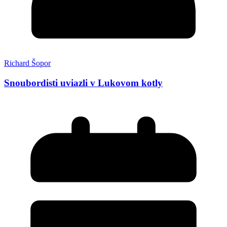
Richard Šopor
Snoubordisti uviazli v Lukovom kotly