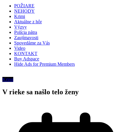
POŽIARE
NEHODY
Krimi
Aktuálne z hôr
Výzvy
Polícia pátra
Zaujímavosti
Spovedáme za Vás
Video
KONTAKT
Buy Adspace
Hide Ads for Premium Members
Krimi
V rieke sa našlo telo ženy