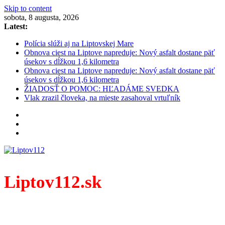
Skip to content
sobota, 8 augusta, 2026
Latest:
Polícia slúži aj na Liptovskej Mare
Obnova ciest na Liptove napreduje: Nový asfalt dostane päť
úsekov s dĺžkou 1,6 kilometra
Obnova ciest na Liptove napreduje: Nový asfalt dostane päť
úsekov s dĺžkou 1,6 kilometra
ŽIADOSŤ O POMOC: HĽADÁME SVEDKA
Vlak zrazil človeka, na mieste zasahoval vrtuľník
Liptov112.sk