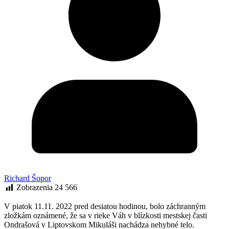
Richard Šopor
Zobrazenia
24 566
V piatok 11.11. 2022 pred desiatou hodinou, bolo záchranným
zložkám oznámené, že sa v rieke Váh v blízkosti mestskej časti
Ondrašová v Liptovskom Mikuláši nachádza nehybné telo.