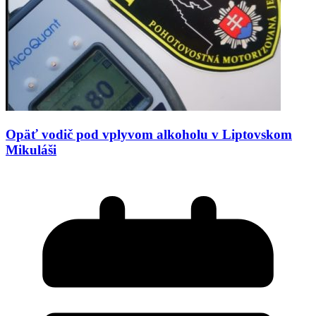
Opäť vodič pod vplyvom alkoholu v Liptovskom
Mikuláši