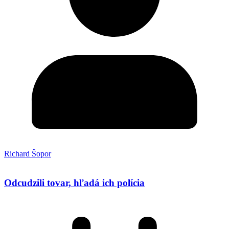
Richard Šopor
Odcudzili tovar, hľadá ich polícia