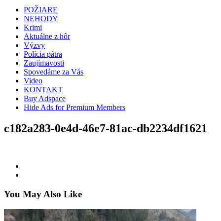
POŽIARE
NEHODY
Krimi
Aktuálne z hôr
Výzvy
Polícia pátra
Zaujímavosti
Spovedáme za Vás
Video
KONTAKT
Buy Adspace
Hide Ads for Premium Members
c182a283-0e4d-46e7-81ac-db2234df1621
You May Also Like