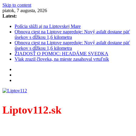
Skip to content
piatok, 7 augusta, 2026
Latest:
Polícia slúži aj na Liptovskej Mare
Obnova ciest na Liptove napreduje: Nový asfalt dostane päť
úsekov s dĺžkou 1,6 kilometra
Obnova ciest na Liptove napreduje: Nový asfalt dostane päť
úsekov s dĺžkou 1,6 kilometra
ŽIADOSŤ O POMOC: HĽADÁME SVEDKA
Vlak zrazil človeka, na mieste zasahoval vrtuľník
Liptov112.sk