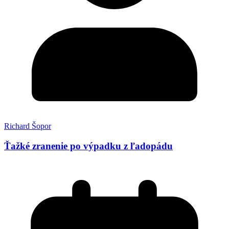
Richard Šopor
Ťažké zranenie po výpadku z ľadopádu