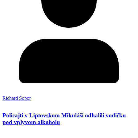
Richard Šopor
Policajti v Liptovskom Mikuláši odhalili vodičku
pod vplyvom alkoholu