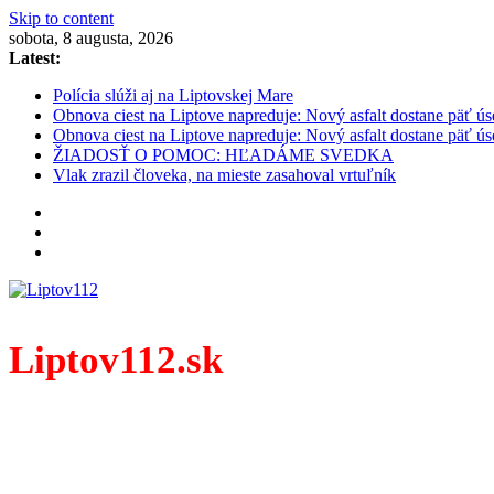
Skip to content
sobota, 8 augusta, 2026
Latest:
Polícia slúži aj na Liptovskej Mare
Obnova ciest na Liptove napreduje: Nový asfalt dostane päť ús
Obnova ciest na Liptove napreduje: Nový asfalt dostane päť ús
ŽIADOSŤ O POMOC: HĽADÁME SVEDKA
Vlak zrazil človeka, na mieste zasahoval vrtuľník
Liptov112.sk
Spravodajský portál z prostredia práce záchranných zloži