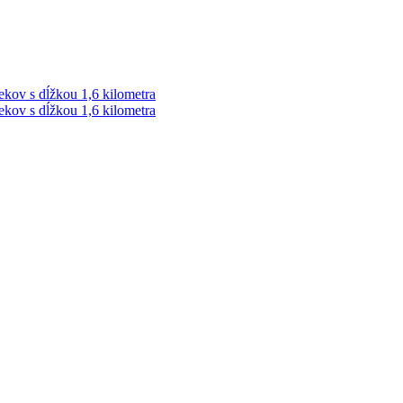
ekov s dĺžkou 1,6 kilometra
ekov s dĺžkou 1,6 kilometra
ek. Vždy najaktuálnejšie KRIMI TÉMY Z LIPTOVA a ORAVY