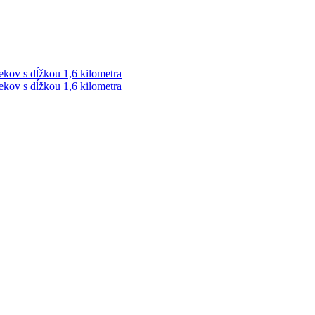
ekov s dĺžkou 1,6 kilometra
ekov s dĺžkou 1,6 kilometra
ek. Vždy najaktuálnejšie KRIMI TÉMY Z LIPTOVA a ORAVY