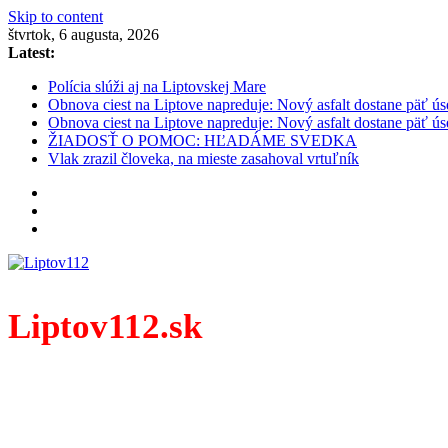
Skip to content
štvrtok, 6 augusta, 2026
Latest:
Polícia slúži aj na Liptovskej Mare
Obnova ciest na Liptove napreduje: Nový asfalt dostane päť ús
Obnova ciest na Liptove napreduje: Nový asfalt dostane päť ús
ŽIADOSŤ O POMOC: HĽADÁME SVEDKA
Vlak zrazil človeka, na mieste zasahoval vrtuľník
Liptov112.sk
Spravodajský portál z prostredia práce záchranných zloži