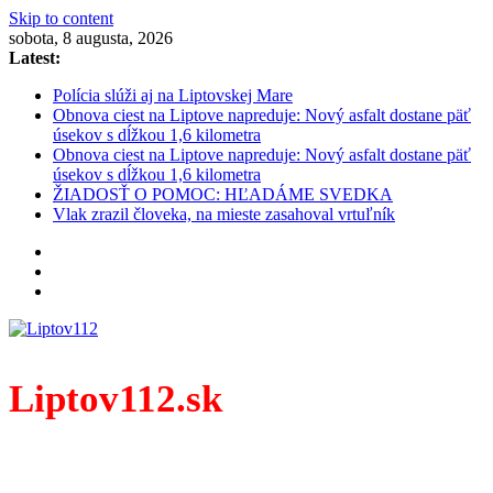
Skip to content
sobota, 8 augusta, 2026
Latest:
Polícia slúži aj na Liptovskej Mare
Obnova ciest na Liptove napreduje: Nový asfalt dostane päť
úsekov s dĺžkou 1,6 kilometra
Obnova ciest na Liptove napreduje: Nový asfalt dostane päť
úsekov s dĺžkou 1,6 kilometra
ŽIADOSŤ O POMOC: HĽADÁME SVEDKA
Vlak zrazil človeka, na mieste zasahoval vrtuľník
Liptov112.sk