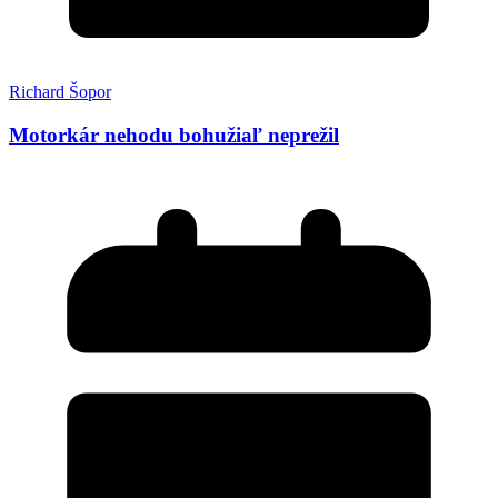
Richard Šopor
Motorkár nehodu bohužiaľ neprežil