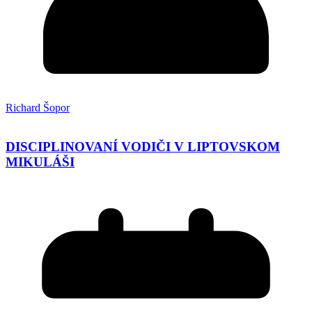
Richard Šopor
DISCIPLINOVANÍ VODIČI V LIPTOVSKOM
MIKULÁŠI