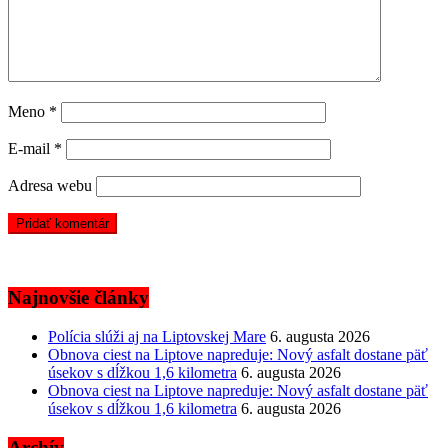
Meno
*
E-mail
*
Adresa webu
Najnovšie články
Polícia slúži aj na Liptovskej Mare
6. augusta 2026
Obnova ciest na Liptove napreduje: Nový asfalt dostane päť
úsekov s dĺžkou 1,6 kilometra
6. augusta 2026
Obnova ciest na Liptove napreduje: Nový asfalt dostane päť
úsekov s dĺžkou 1,6 kilometra
6. augusta 2026
Archív