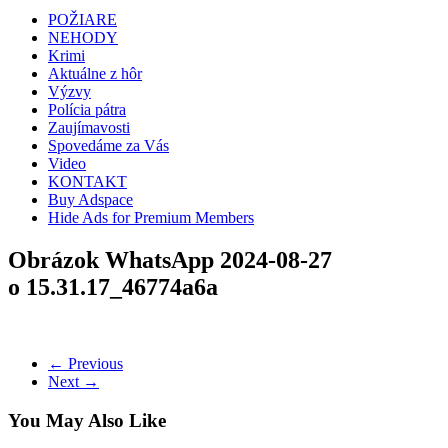
POŽIARE
NEHODY
Krimi
Aktuálne z hôr
Výzvy
Polícia pátra
Zaujímavosti
Spovedáme za Vás
Video
KONTAKT
Buy Adspace
Hide Ads for Premium Members
Obrázok WhatsApp 2024-08-27
o 15.31.17_46774a6a
← Previous
Next →
You May Also Like