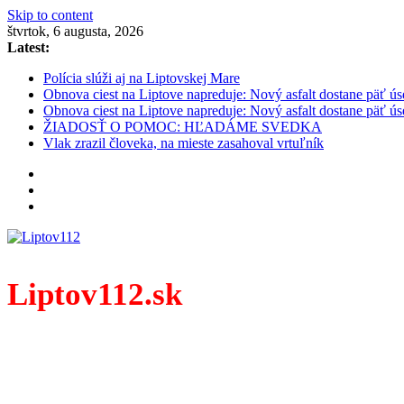
Skip to content
štvrtok, 6 augusta, 2026
Latest:
Polícia slúži aj na Liptovskej Mare
Obnova ciest na Liptove napreduje: Nový asfalt dostane päť ús
Obnova ciest na Liptove napreduje: Nový asfalt dostane päť ús
ŽIADOSŤ O POMOC: HĽADÁME SVEDKA
Vlak zrazil človeka, na mieste zasahoval vrtuľník
Liptov112.sk
Spravodajský portál z prostredia práce záchranných zloži