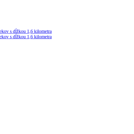
ekov s dĺžkou 1,6 kilometra
ekov s dĺžkou 1,6 kilometra
ek. Vždy najaktuálnejšie KRIMI TÉMY Z LIPTOVA a ORAVY