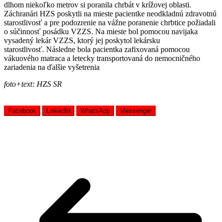
dlhom niekoľko metrov si poranila chrbát v krížovej oblasti.
Záchranári HZS poskytli na mieste pacientke neodkladnú zdravotnú
starostlivosť a pre podozrenie na vážne poranenie chrbtice požiadali
o súčinnosť posádku VZZS. Na mieste bol pomocou navijaka
vysadený lekár VZZS, ktorý jej poskytol lekársku
starostlivosť. Následne bola pacientka zafixovaná pomocou
vákuového matraca a letecky transportovaná do nemocničného
zariadenia na ďalšie vyšetrenia
foto+text: HZS SR
Facebook
LinkedIn
WhatsApp
Messenger