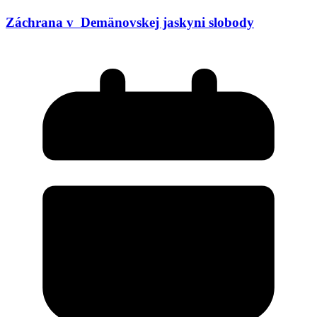
Záchrana v Demänovskej jaskyni slobody