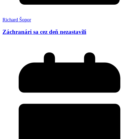
Richard Šopor
Záchranári sa cez deň nezastavili