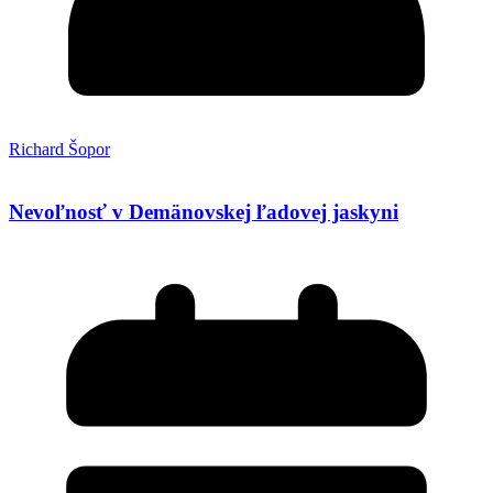
Richard Šopor
Nevoľnosť v Demänovskej ľadovej jaskyni