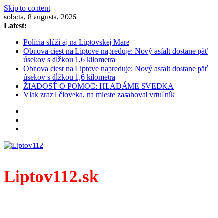
Skip to content
sobota, 8 augusta, 2026
Latest:
Polícia slúži aj na Liptovskej Mare
Obnova ciest na Liptove napreduje: Nový asfalt dostane päť
úsekov s dĺžkou 1,6 kilometra
Obnova ciest na Liptove napreduje: Nový asfalt dostane päť
úsekov s dĺžkou 1,6 kilometra
ŽIADOSŤ O POMOC: HĽADÁME SVEDKA
Vlak zrazil človeka, na mieste zasahoval vrtuľník
Liptov112.sk