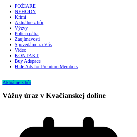
POŽIARE
NEHODY
Krimi
Aktuálne z hôr
Výzvy
Polícia pátra
Zaujímavosti
Spovedáme za Vás
Video
KONTAKT
Buy Adspace
Hide Ads for Premium Members
Aktuálne z hôr
Vážny úraz v Kvačianskej doline