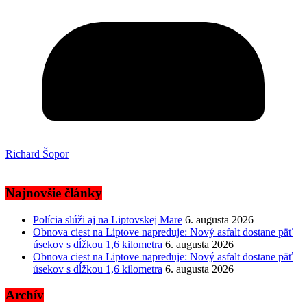
Richard Šopor
Najnovšie články
Polícia slúži aj na Liptovskej Mare
6. augusta 2026
Obnova ciest na Liptove napreduje: Nový asfalt dostane päť
úsekov s dĺžkou 1,6 kilometra
6. augusta 2026
Obnova ciest na Liptove napreduje: Nový asfalt dostane päť
úsekov s dĺžkou 1,6 kilometra
6. augusta 2026
Archív