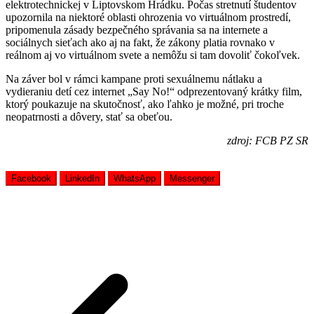
elektrotechnickej v Liptovskom Hrádku. Počas stretnutí študentov
upozornila na niektoré oblasti ohrozenia vo virtuálnom prostredí,
pripomenula zásady bezpečného správania sa na internete a
sociálnych sieťach ako aj na fakt, že zákony platia rovnako v
reálnom aj vo virtuálnom svete a nemôžu si tam dovoliť čokoľvek.
Na záver bol v rámci kampane proti sexuálnemu nátlaku a
vydieraniu detí cez internet „Say No!“ odprezentovaný krátky film,
ktorý poukazuje na skutočnosť, ako ľahko je možné, pri troche
neopatrnosti a dôvery, stať sa obeťou.
zdroj: FCB PZ SR
Facebook
LinkedIn
WhatsApp
Messenger