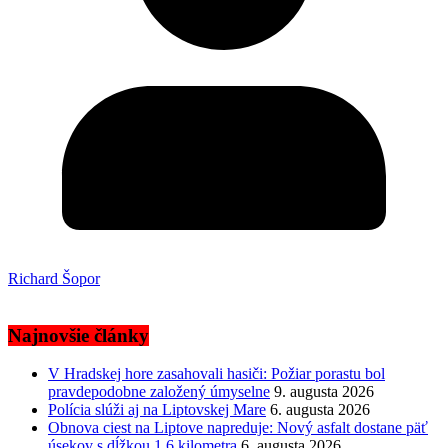
Richard Šopor
Najnovšie články
V Hradskej hore zasahovali hasiči: Požiar porastu bol
pravdepodobne založený úmyselne
9. augusta 2026
Polícia slúži aj na Liptovskej Mare
6. augusta 2026
Obnova ciest na Liptove napreduje: Nový asfalt dostane päť
úsekov s dĺžkou 1,6 kilometra
6. augusta 2026