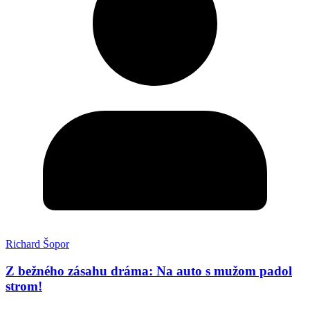
Richard Šopor
Z bežného zásahu dráma: Na auto s mužom padol
strom!