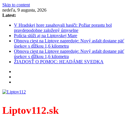
Skip to content
nedeľa, 9 augusta, 2026
Latest:
V Hradskej hore zasahovali hasiči: Požiar porastu bol
pravdepodobne založený úmyselne
Polícia slúži aj na Liptovskej Mare
Obnova ciest na Liptove napreduje: Nový asfalt dostane päť
úsekov s dĺžkou 1,6 kilometra
Obnova ciest na Liptove napreduje: Nový asfalt dostane päť
úsekov s dĺžkou 1,6 kilometra
ŽIADOSŤ O POMOC: HĽADÁME SVEDKA
Liptov112.sk