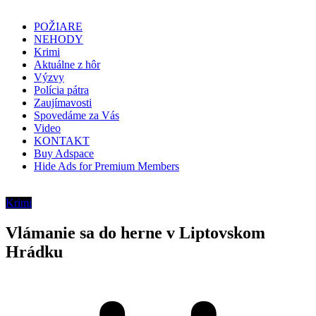
POŽIARE
NEHODY
Krimi
Aktuálne z hôr
Výzvy
Polícia pátra
Zaujímavosti
Spovedáme za Vás
Video
KONTAKT
Buy Adspace
Hide Ads for Premium Members
Krimi
Vlámanie sa do herne v Liptovskom
Hrádku