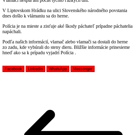
Vlamači nespia ani počas týchto ťažkých dní.
V Liptovskom Hrádku na ulici Slovenského národného povstania
dnes došlo k vlámaniu sa do herne.
Polícia je na mieste a zisťuje aké škody páchateľ prípadne páchatelia
napáchali.
Podľa našich informácií, vlamač alebo vlamači sa dostali do herne
zo zadu, kde vybúrali do steny dieru. Bližšie informácie prinesieme
hneď ako sa k prípadu vyjadrí Polícia .
Facebook
LinkedIn
WhatsApp
Messenger