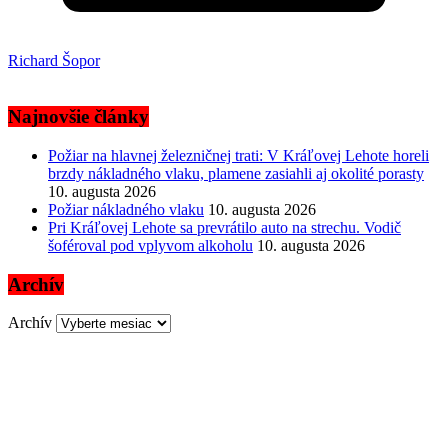
Richard Šopor
Najnovšie články
Požiar na hlavnej železničnej trati: V Kráľovej Lehote horeli
brzdy nákladného vlaku, plamene zasiahli aj okolité porasty
10. augusta 2026
Požiar nákladného vlaku
10. augusta 2026
Pri Kráľovej Lehote sa prevrátilo auto na strechu. Vodič
šoféroval pod vplyvom alkoholu
10. augusta 2026
Archív
Archív