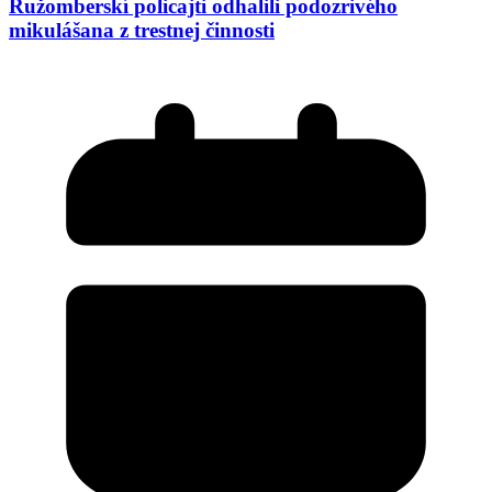
Ružomberskí policajti odhalili podozrivého
mikulášana z trestnej činnosti