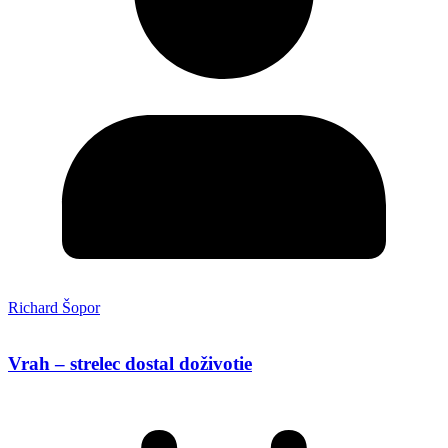
Richard Šopor
Vrah – strelec dostal doživotie