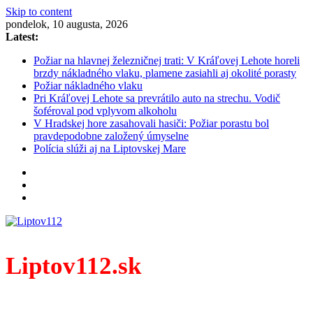
Skip to content
pondelok, 10 augusta, 2026
Latest:
Požiar na hlavnej železničnej trati: V Kráľovej Lehote horeli
brzdy nákladného vlaku, plamene zasiahli aj okolité porasty
Požiar nákladného vlaku
Pri Kráľovej Lehote sa prevrátilo auto na strechu. Vodič
šoféroval pod vplyvom alkoholu
V Hradskej hore zasahovali hasiči: Požiar porastu bol
pravdepodobne založený úmyselne
Polícia slúži aj na Liptovskej Mare
Liptov112.sk