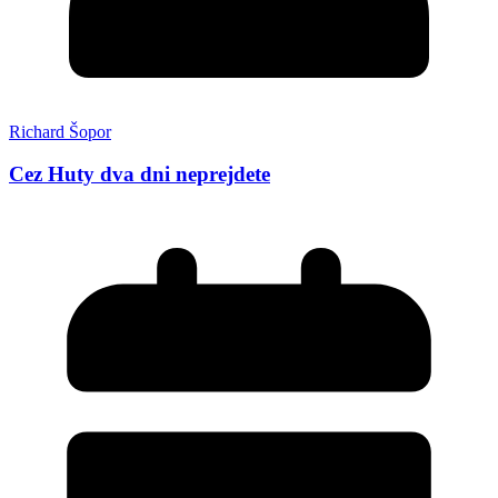
Richard Šopor
Cez Huty dva dni neprejdete