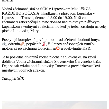
MARE
Vodná záchranná služba SČK v Liptovskom Mikuláši ZA
KAŽDÉHO POČASIA. hliadkuje na plážovom kúpalisku v
Liptovskom Trnovci, denne od 8.00 do 19.00. Naši vodní
záchranári zabezpečujú hlavne dohľad nad miestnym plážovým
kúpaliskom s vodnými atrakciami, no keď je treba, zasahujú na celej
ploche Liptovskej Mary.
Poskytujú komplexnú prvú pomoc – od ošetrenia bodnutí hmyzom
, odrenín
, popálenín
, či úrazov spôsobených vrtuľou
motora až po záchranu topiacich sa
a poskytnutie KPR.
Je to posledná otvorená vodná plocha na Slovensku, na ktorú
dohliada Vodná záchranná služba Slovenského Červeného kríža.
Deje sa tak vďaka obci Liptovský Trnovec a prevádzkovateľovi
miestnych vodných atrakcií.
Zdroj:fcb SČK