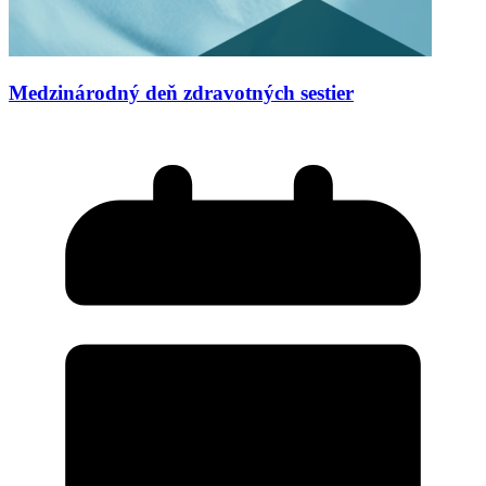
Medzinárodný deň zdravotných sestier