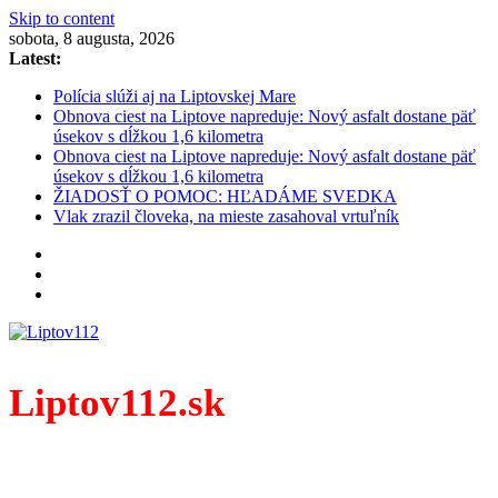
Skip to content
sobota, 8 augusta, 2026
Latest:
Polícia slúži aj na Liptovskej Mare
Obnova ciest na Liptove napreduje: Nový asfalt dostane päť
úsekov s dĺžkou 1,6 kilometra
Obnova ciest na Liptove napreduje: Nový asfalt dostane päť
úsekov s dĺžkou 1,6 kilometra
ŽIADOSŤ O POMOC: HĽADÁME SVEDKA
Vlak zrazil človeka, na mieste zasahoval vrtuľník
Liptov112.sk