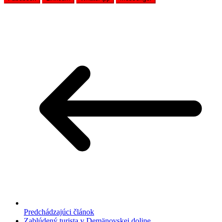
Predchádzajúci článok
Zablúdený turista v Demänovskej doline