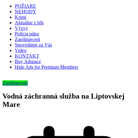
POŽIARE
NEHODY
Krimi
Aktuálne z hôr
Výzvy
Polícia pátra
Zaujímavosti
Spovedáme za Vás
Video
KONTAKT
Buy Adspace
Hide Ads for Premium Members
Zaujímavosti
Vodná záchranná služba na Liptovskej
Mare