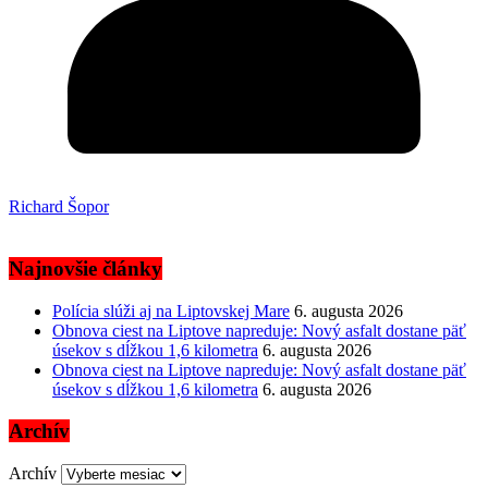
Richard Šopor
Najnovšie články
Polícia slúži aj na Liptovskej Mare
6. augusta 2026
Obnova ciest na Liptove napreduje: Nový asfalt dostane päť
úsekov s dĺžkou 1,6 kilometra
6. augusta 2026
Obnova ciest na Liptove napreduje: Nový asfalt dostane päť
úsekov s dĺžkou 1,6 kilometra
6. augusta 2026
Archív
Archív