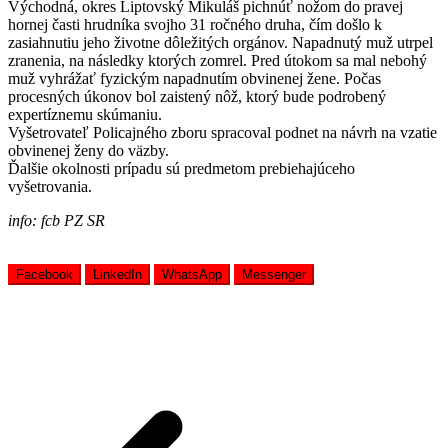
Východná, okres Liptovský Mikuláš pichnúť nožom do pravej
hornej časti hrudníka svojho 31 ročného druha, čím došlo k
zasiahnutiu jeho životne dôležitých orgánov. Napadnutý muž utrpel
zranenia, na následky ktorých zomrel. Pred útokom sa mal nebohý
muž vyhrážať fyzickým napadnutím obvinenej žene. Počas
procesných úkonov bol zaistený nôž, ktorý bude podrobený
expertíznemu skúmaniu.
Vyšetrovateľ Policajného zboru spracoval podnet na návrh na vzatie
obvinenej ženy do väzby.
Ďalšie okolnosti prípadu sú predmetom prebiehajúceho
vyšetrovania.
info: fcb PZ SR
Facebook
LinkedIn
WhatsApp
Messenger