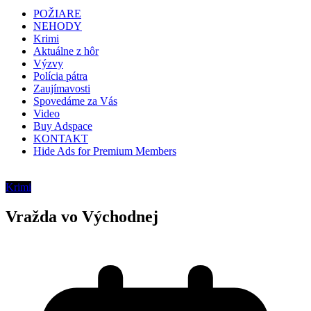
POŽIARE
NEHODY
Krimi
Aktuálne z hôr
Výzvy
Polícia pátra
Zaujímavosti
Spovedáme za Vás
Video
Buy Adspace
KONTAKT
Hide Ads for Premium Members
Krimi
Vražda vo Východnej