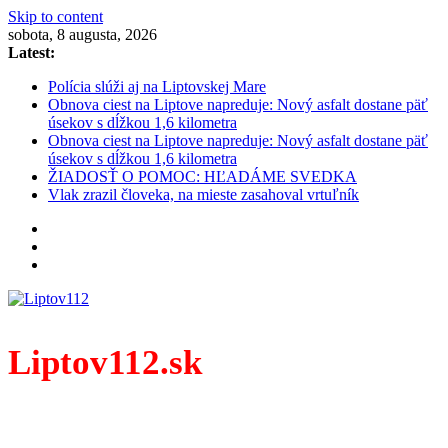
Skip to content
sobota, 8 augusta, 2026
Latest:
Polícia slúži aj na Liptovskej Mare
Obnova ciest na Liptove napreduje: Nový asfalt dostane päť
úsekov s dĺžkou 1,6 kilometra
Obnova ciest na Liptove napreduje: Nový asfalt dostane päť
úsekov s dĺžkou 1,6 kilometra
ŽIADOSŤ O POMOC: HĽADÁME SVEDKA
Vlak zrazil človeka, na mieste zasahoval vrtuľník
Liptov112.sk