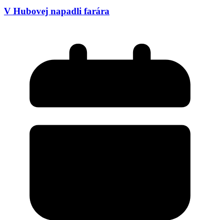
V Hubovej napadli farára