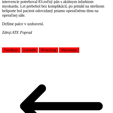
intervencie potreboval 83-ročný pán s akútnym infarktom
myokardu. Let prebehol bez komplikácií, po pristátí na strešnom
heliporte bol pacient odovzdaný priamo operačnému tímu na
operačnej sále.
Držíme palce v uzdravení.
Zdroj:ATE Poprad
Facebook
LinkedIn
WhatsApp
Messenger