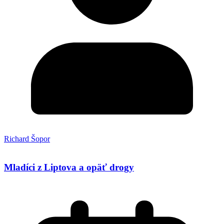
Richard Šopor
Mladíci z Liptova a opäť drogy