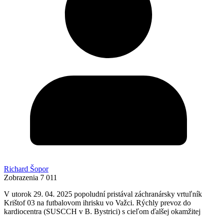
Richard Šopor
Zobrazenia
7 011
V utorok 29. 04. 2025 popoludní pristával záchranársky vrtuľník
Krištof 03 na futbalovom ihrisku vo Važci. Rýchly prevoz do
kardiocentra (SUSCCH v B. Bystrici) s cieľom ďalšej okamžitej