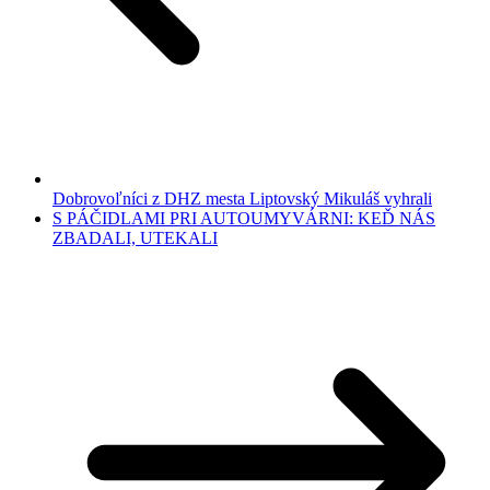
Dobrovoľníci z DHZ mesta Liptovský Mikuláš vyhrali
S PÁČIDLAMI PRI AUTOUMYVÁRNI: KEĎ NÁS
ZBADALI, UTEKALI