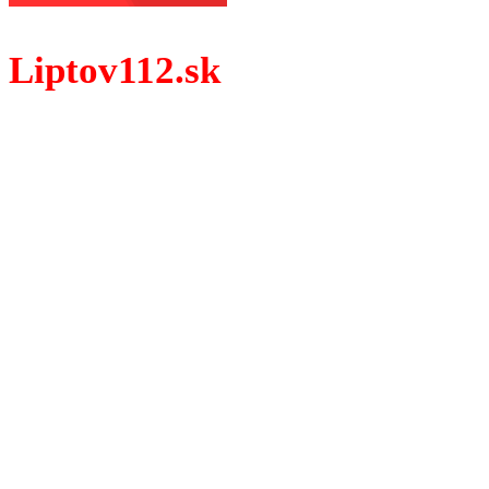
Liptov112.sk
Spravodajský portál z prostredia práce záchranných zloži