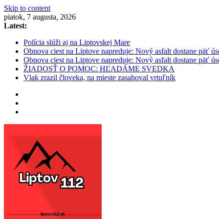
Skip to content
piatok, 7 augusta, 2026
Latest:
Polícia slúži aj na Liptovskej Mare
Obnova ciest na Liptove napreduje: Nový asfalt dostane päť ús
Obnova ciest na Liptove napreduje: Nový asfalt dostane päť ús
ŽIADOSŤ O POMOC: HĽADÁME SVEDKA
Vlak zrazil človeka, na mieste zasahoval vrtuľník