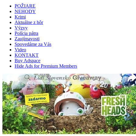
POŽIARE
NEHODY
Krimi
Aktuálne z hôr
Výzvy
Polícia pátra
Zaujímavosti
Spovedáme za Vás
Video
KONTAKT
Buy Adspace
Hide Ads for Premium Members