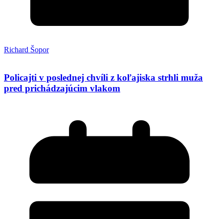
Richard Šopor
Policajti v poslednej chvíli z koľajiska strhli muža
pred prichádzajúcim vlakom