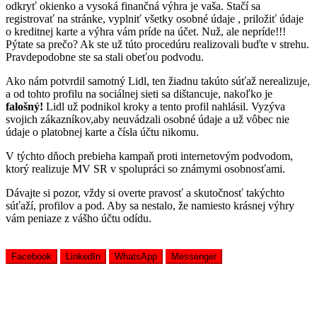
odkryť okienko a vysoká finančná výhra je vaša. Stačí sa
registrovať na stránke, vyplniť všetky osobné údaje , priložiť údaje
o kreditnej karte a výhra vám príde na účet. Nuž, ale nepríde!!!
Pýtate sa prečo? Ak ste už túto procedúru realizovali buďte v strehu.
Pravdepodobne ste sa stali obeťou podvodu.
Ako nám potvrdil samotný Lidl, ten žiadnu takúto súťaž nerealizuje,
a od tohto profilu na sociálnej sieti sa dištancuje, nakoľko je
falošný!
Lidl už podnikol kroky a tento profil nahlásil. Vyzýva
svojich zákazníkov,aby neuvádzali osobné údaje a už vôbec nie
údaje o platobnej karte a čísla účtu nikomu.
V týchto dňoch prebieha kampaň proti internetovým podvodom,
ktorý realizuje MV SR v spolupráci so známymi osobnosťami.
Dávajte si pozor, vždy si overte pravosť a skutočnosť takýchto
súťaží, profilov a pod. Aby sa nestalo, že namiesto krásnej výhry
vám peniaze z vášho účtu odídu.
Facebook
LinkedIn
WhatsApp
Messenger