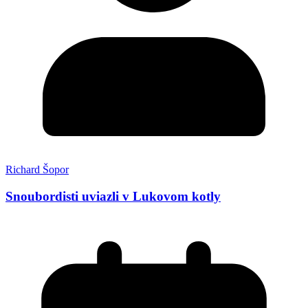
Richard Šopor
Snoubordisti uviazli v Lukovom kotly