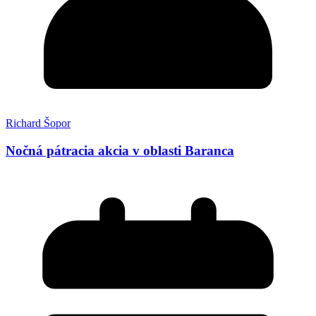
Richard Šopor
Nočná pátracia akcia v oblasti Baranca