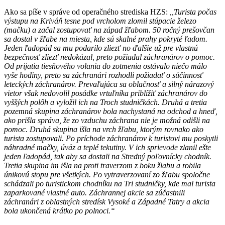
Ako sa píše v správe od operačného strediska HZS:
,,Turista počas
výstupu na Kriváň tesne pod vrcholom zlomil stúpacie železo
(mačku) a začal zostupovať na západ žľabom. 50 ročný prešovčan
sa dostal v žľabe na miesta, kde sú skalné prahy pokryté ľadom.
Jeden ľadopád sa mu podarilo zliezť no ďalšie už pre vlastnú
bezpečnosť zliezť nedokázal, preto požiadal záchranárov o pomoc.
Od prijatia tiesňového volania do zotmenia ostávalo niečo málo
vyše hodiny, preto sa záchranári rozhodli požiadať o súčinnosť
leteckých záchranárov. Prevaľujúca sa oblačnosť a silný nárazový
vietor však nedovolil posádke vrtuľníka priblížiť záchranárov do
vyššých polôh a vyložil ich na Troch studničkách. Druhá a tretia
pozemná skupina záchranárov bola nachystaná na odchod a hneď,
ako prišla správa, že zo vzduchu záchrana nie je možná odišli na
pomoc. Druhá skupina išla na vrch žľabu, ktorým rovnako ako
turista zostupovali. Po príchode záchranárov k turistovi mu poskytli
náhradné mačky, úväz a teplé tekutiny. V ich sprievode zlanil ešte
jeden ľadopád, tak aby sa dostali na Stredný poľovnícky chodník.
Tretia skupina im išla na proti traverzom z boku žlabu a robila
únikovú stopu pre všetkých. Po vytraverzovaní zo žľabu spoločne
schádzali po turistickom chodníku na Tri studničky, kde mal turista
zaparkované vlastné auto. Záchrannej akcie sa zúčastnili
záchranári z oblastných stredísk Vysoké a Západné Tatry a akcia
bola ukončená krátko po polnoci.“