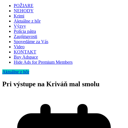
POŽIARE
NEHODY
Krimi
Aktuálne z hôr
Výzvy
Polícia pátra
Zaujímavosti
Spovedáme za Vás
Video
KONTAKT
Buy Adspace
Hide Ads for Premium Members
Aktuálne z hôr
Pri výstupe na Kriváň mal smolu