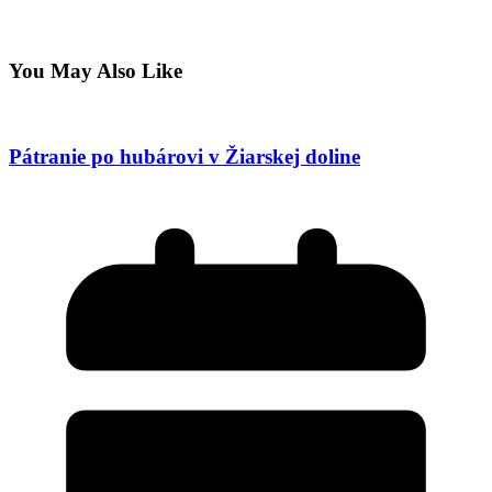
You May Also Like
Pátranie po hubárovi v Žiarskej doline