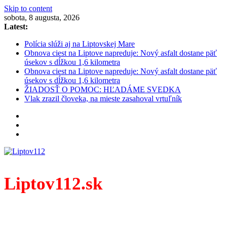
Skip to content
sobota, 8 augusta, 2026
Latest:
Polícia slúži aj na Liptovskej Mare
Obnova ciest na Liptove napreduje: Nový asfalt dostane päť
úsekov s dĺžkou 1,6 kilometra
Obnova ciest na Liptove napreduje: Nový asfalt dostane päť
úsekov s dĺžkou 1,6 kilometra
ŽIADOSŤ O POMOC: HĽADÁME SVEDKA
Vlak zrazil človeka, na mieste zasahoval vrtuľník
Liptov112.sk