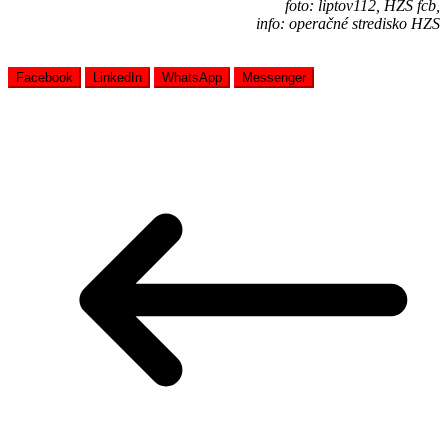
foto: liptov112, HZS fcb,
info: operačné stredisko HZS
Facebook
LinkedIn
WhatsApp
Messenger