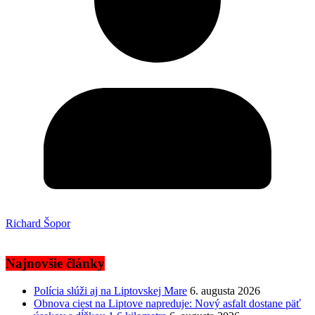
Richard Šopor
Najnovšie články
Polícia slúži aj na Liptovskej Mare
6. augusta 2026
Obnova ciest na Liptove napreduje: Nový asfalt dostane päť