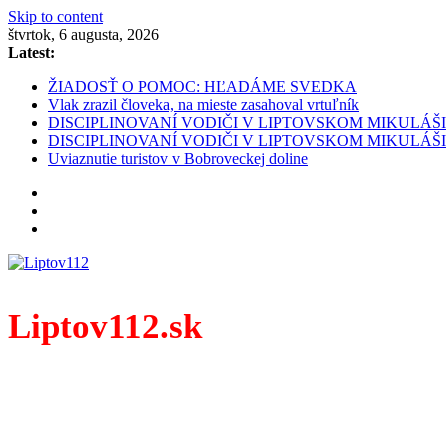
Skip to content
štvrtok, 6 augusta, 2026
Latest:
ŽIADOSŤ O POMOC: HĽADÁME SVEDKA
Vlak zrazil človeka, na mieste zasahoval vrtuľník
DISCIPLINOVANÍ VODIČI V LIPTOVSKOM MIKULÁŠI
DISCIPLINOVANÍ VODIČI V LIPTOVSKOM MIKULÁŠI
Uviaznutie turistov v Bobroveckej doline
Liptov112.sk
Spravodajský portál z prostredia práce záchranných zloži