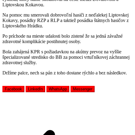
Liptovskou Kokavou.
Na pomoc mu smerovali dobrovoľní hasiči z neďalekej Liptovskej
Kokavy, posádky RZP a RLP a taktiež posádka štátnych hasičov z
Liptovského Hrádku.
Po príchode na mieste udalosti bolo zistené že sa jedná závažné
zdravotné komplikácie postihnutej osoby.
Bola zahájená KPR s požiadavkou na akútny prevoz na vyššie
špecializované stredisko do BB za pomoci vrtuľníkovej záchrannej
zdravotnej služby.
Držíme palce, nech sa pán z toho dostane rýchlo a bez následkov.
Facebook
LinkedIn
WhatsApp
Messenger