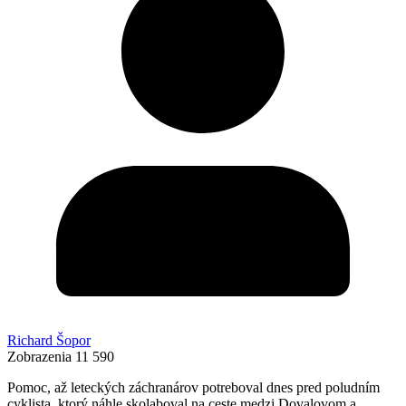
Richard Šopor
Zobrazenia
11 590
Pomoc, až leteckých záchranárov potreboval dnes pred poludním
cyklista, ktorý náhle skolaboval na ceste medzi Dovalovom a