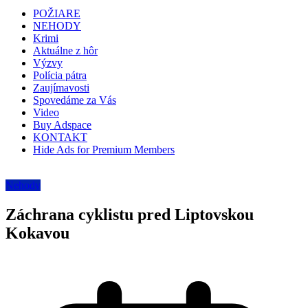
POŽIARE
NEHODY
Krimi
Aktuálne z hôr
Výzvy
Polícia pátra
Zaujímavosti
Spovedáme za Vás
Video
Buy Adspace
KONTAKT
Hide Ads for Premium Members
Nehody
Záchrana cyklistu pred Liptovskou
Kokavou