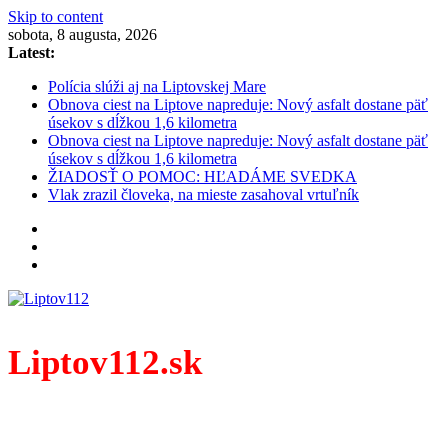
Skip to content
sobota, 8 augusta, 2026
Latest:
Polícia slúži aj na Liptovskej Mare
Obnova ciest na Liptove napreduje: Nový asfalt dostane päť
úsekov s dĺžkou 1,6 kilometra
Obnova ciest na Liptove napreduje: Nový asfalt dostane päť
úsekov s dĺžkou 1,6 kilometra
ŽIADOSŤ O POMOC: HĽADÁME SVEDKA
Vlak zrazil človeka, na mieste zasahoval vrtuľník
Liptov112.sk