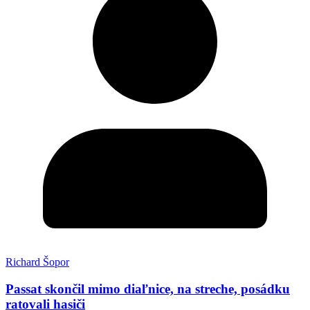
Richard Šopor
Passat skončil mimo diaľnice, na streche, posádku
ratovali hasiči