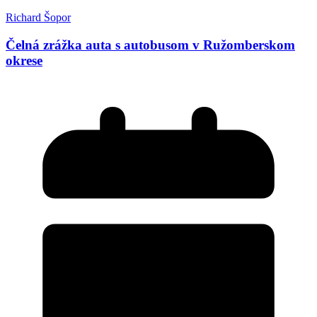
Richard Šopor
Čelná zrážka auta s autobusom v Ružomberskom
okrese