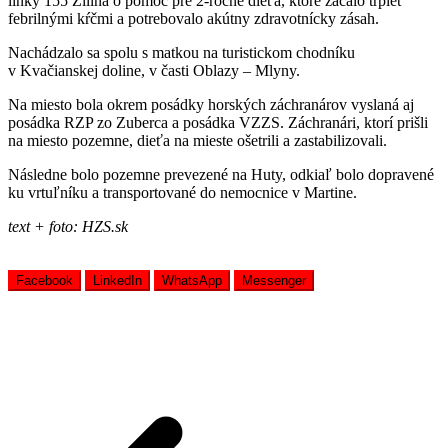
linky 155 Žilina o pomoc pre 2-ročné dieťa, ktoré začalo trpieť
febrilnými kŕčmi a potrebovalo akútny zdravotnícky zásah.
Nachádzalo sa spolu s matkou na turistickom chodníku
v Kvačianskej doline, v časti Oblazy – Mlyny.
Na miesto bola okrem posádky horských záchranárov vyslaná aj
posádka RZP zo Zuberca a posádka VZZS. Záchranári, ktorí prišli
na miesto pozemne, dieťa na mieste ošetrili a zastabilizovali.
Následne bolo pozemne prevezené na Huty, odkiaľ bolo dopravené
ku vrtuľníku a transportované do nemocnice v Martine.
text + foto: HZS.sk
Facebook
LinkedIn
WhatsApp
Messenger