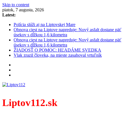
Skip to content
piatok, 7 augusta, 2026
Latest:
Polícia slúži aj na Liptovskej Mare
Obnova ciest na Liptove napreduje: Nový asfalt dostane päť
úsekov s dĺžkou 1,6 kilometra
Obnova ciest na Liptove napreduje: Nový asfalt dostane päť
úsekov s dĺžkou 1,6 kilometra
ŽIADOSŤ O POMOC: HĽADÁME SVEDKA
Vlak zrazil človeka, na mieste zasahoval vrtuľník
Liptov112.sk