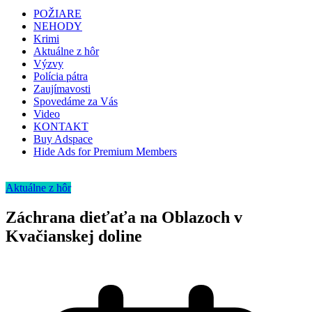
POŽIARE
NEHODY
Krimi
Aktuálne z hôr
Výzvy
Polícia pátra
Zaujímavosti
Spovedáme za Vás
Video
KONTAKT
Buy Adspace
Hide Ads for Premium Members
Aktuálne z hôr
Záchrana dieťaťa na Oblazoch v
Kvačianskej doline