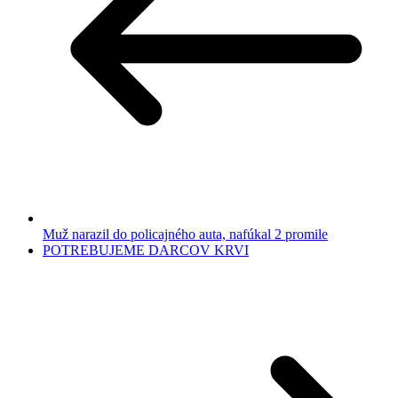
Muž narazil do policajného auta, nafúkal 2 promile
POTREBUJEME DARCOV KRVI