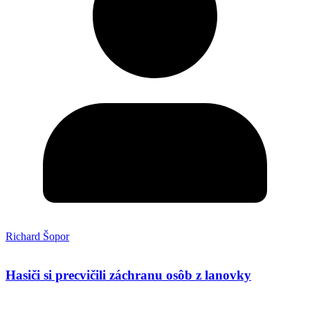
Richard Šopor
Hasiči si precvičili záchranu osôb z lanovky