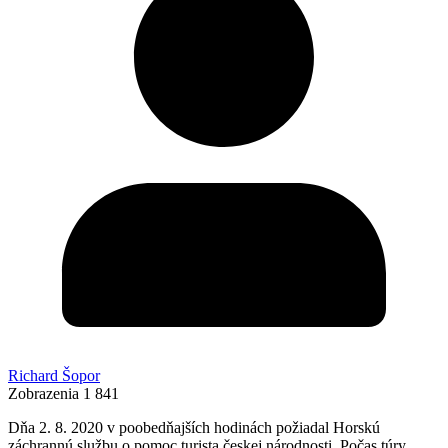
Richard Šopor
Zobrazenia
1 841
Dňa 2. 8. 2020 v poobedňajších hodinách požiadal Horskú
záchrannú službu o pomoc turista českej národnosti. Počas túry