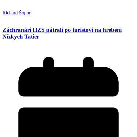
Richard Šopor
Záchranári HZS pátrali po turistovi na hrebeni
Nízkych Tatier