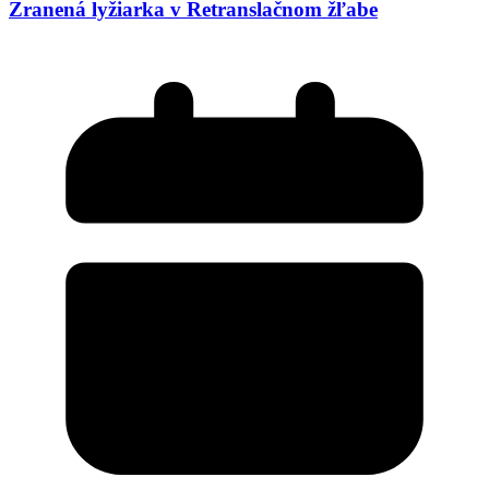
Zranená lyžiarka v Retranslačnom žľabe