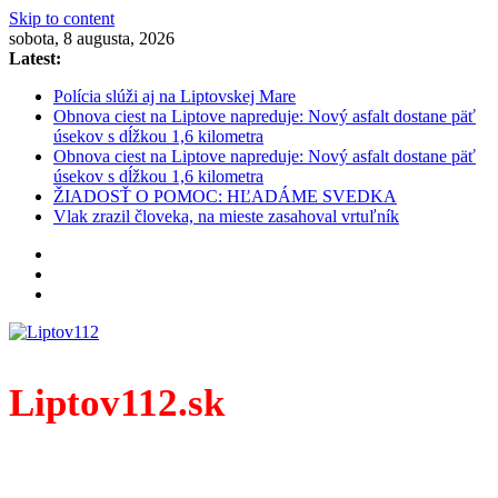
Skip to content
sobota, 8 augusta, 2026
Latest:
Polícia slúži aj na Liptovskej Mare
Obnova ciest na Liptove napreduje: Nový asfalt dostane päť
úsekov s dĺžkou 1,6 kilometra
Obnova ciest na Liptove napreduje: Nový asfalt dostane päť
úsekov s dĺžkou 1,6 kilometra
ŽIADOSŤ O POMOC: HĽADÁME SVEDKA
Vlak zrazil človeka, na mieste zasahoval vrtuľník
Liptov112.sk