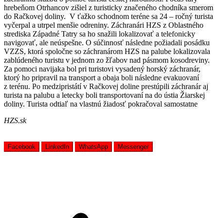
hrebeňom Otrhancov zišiel z turisticky značeného chodníka smerom
do Račkovej doliny. V ťažko schodnom teréne sa 24 – ročný turista
vyčerpal a utrpel menšie odreniny. Záchranári HZS z Oblastného
strediska Západné Tatry sa ho snažili lokalizovať a telefonicky
navigovať, ale neúspešne. O súčinnosť následne požiadali posádku
VZZS, ktorá spoločne so záchranárom HZS na palube lokalizovala
zablúdeného turistu v jednom zo žľabov nad pásmom kosodreviny.
Za pomoci navijaka bol pri turistovi vysadený horský záchranár,
ktorý ho pripravil na transport a obaja boli následne evakuovaní
z terénu. Po medzipristátí v Račkovej doline prestúpili záchranár aj
turista na palubu a letecky boli transportovaní na do ústia Žiarskej
doliny. Turista odtiaľ na vlastnú žiadosť pokračoval samostatne
HZS.sk
Facebook
LinkedIn
WhatsApp
Messenger