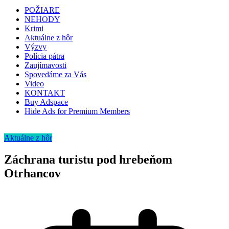
POŽIARE
NEHODY
Krimi
Aktuálne z hôr
Výzvy
Polícia pátra
Zaujímavosti
Spovedáme za Vás
Video
KONTAKT
Buy Adspace
Hide Ads for Premium Members
Aktuálne z hôr
Záchrana turistu pod hrebeňom
Otrhancov