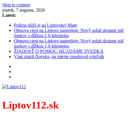
Skip to content
piatok, 7 augusta, 2026
Latest:
Polícia slúži aj na Liptovskej Mare
Obnova ciest na Liptove napreduje: Nový asfalt dostane päť
úsekov s dĺžkou 1,6 kilometra
Obnova ciest na Liptove napreduje: Nový asfalt dostane päť
úsekov s dĺžkou 1,6 kilometra
ŽIADOSŤ O POMOC: HĽADÁME SVEDKA
Vlak zrazil človeka, na mieste zasahoval vrtuľník
Liptov112.sk