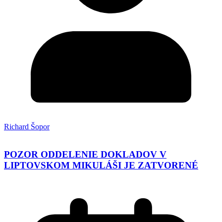
Richard Šopor
POZOR ODDELENIE DOKLADOV V
LIPTOVSKOM MIKULÁŠI JE ZATVORENÉ