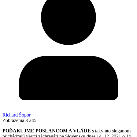
Richard Šopor
Zobrazenia
3 245
POĎAKUJME POSLANCOM A VLÁDE
s takýmto sloganom
prichádzajú všetci záchranári na Slovensku dnes 14. 12. 2021 o 14