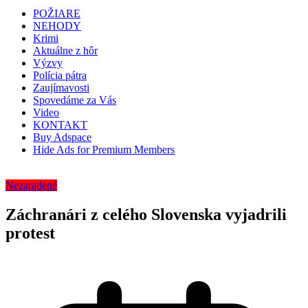
POŽIARE
NEHODY
Krimi
Aktuálne z hôr
Výzvy
Polícia pátra
Zaujímavosti
Spovedáme za Vás
Video
KONTAKT
Buy Adspace
Hide Ads for Premium Members
Nezaradené
Záchranári z celého Slovenska vyjadrili
protest