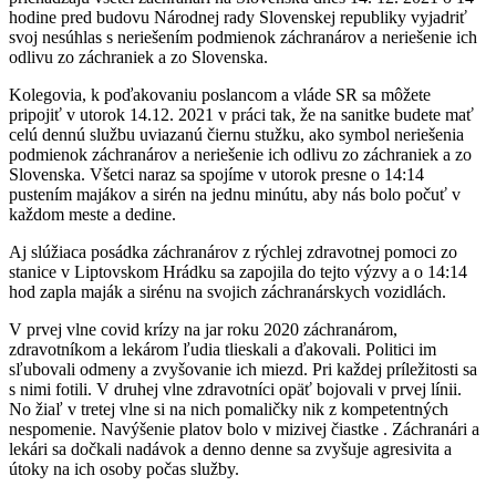
hodine pred budovu Národnej rady Slovenskej republiky vyjadriť
svoj nesúhlas s neriešením podmienok záchranárov a neriešenie ich
odlivu zo záchraniek a zo Slovenska.
Kolegovia, k poďakovaniu poslancom a vláde SR sa môžete
pripojiť v utorok 14.12. 2021 v práci tak, že na sanitke budete mať
celú dennú službu uviazanú čiernu stužku, ako symbol neriešenia
podmienok záchranárov a neriešenie ich odlivu zo záchraniek a zo
Slovenska. Všetci naraz sa spojíme v utorok presne o 14:14
pustením majákov a sirén na jednu minútu, aby nás bolo počuť v
každom meste a dedine.
Aj slúžiaca posádka záchranárov z rýchlej zdravotnej pomoci zo
stanice v Liptovskom Hrádku sa zapojila do tejto výzvy a o 14:14
hod zapla maják a sirénu na svojich záchranárskych vozidlách.
V prvej vlne covid krízy na jar roku 2020 záchranárom,
zdravotníkom a lekárom ľudia tlieskali a ďakovali. Politici im
sľubovali odmeny a zvyšovanie ich miezd. Pri každej príležitosti sa
s nimi fotili. V druhej vlne zdravotníci opäť bojovali v prvej línii.
No žiaľ v tretej vlne si na nich pomaličky nik z kompetentných
nespomenie. Navýšenie platov bolo v mizivej čiastke . Záchranári a
lekári sa dočkali nadávok a denno denne sa zvyšuje agresivita a
útoky na ich osoby počas služby.