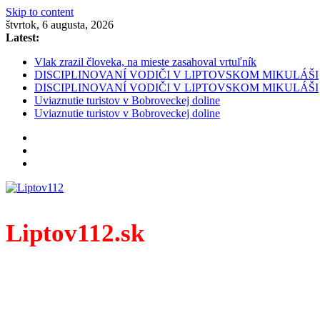
Skip to content
štvrtok, 6 augusta, 2026
Latest:
Vlak zrazil človeka, na mieste zasahoval vrtuľník
DISCIPLINOVANÍ VODIČI V LIPTOVSKOM MIKULÁŠI
DISCIPLINOVANÍ VODIČI V LIPTOVSKOM MIKULÁŠI
Uviaznutie turistov v Bobroveckej doline
Uviaznutie turistov v Bobroveckej doline
Liptov112.sk
Spravodajský portál z prostredia práce záchranných zloži