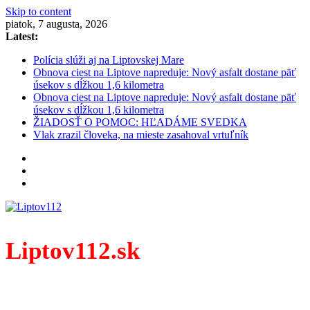
Skip to content
piatok, 7 augusta, 2026
Latest:
Polícia slúži aj na Liptovskej Mare
Obnova ciest na Liptove napreduje: Nový asfalt dostane päť
úsekov s dĺžkou 1,6 kilometra
Obnova ciest na Liptove napreduje: Nový asfalt dostane päť
úsekov s dĺžkou 1,6 kilometra
ŽIADOSŤ O POMOC: HĽADÁME SVEDKA
Vlak zrazil človeka, na mieste zasahoval vrtuľník
Liptov112.sk