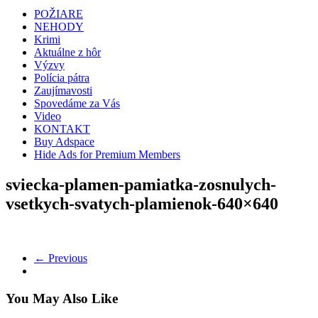
POŽIARE
NEHODY
Krimi
Aktuálne z hôr
Výzvy
Polícia pátra
Zaujímavosti
Spovedáme za Vás
Video
KONTAKT
Buy Adspace
Hide Ads for Premium Members
sviecka-plamen-pamiatka-zosnulych-
vsetkych-svatych-plamienok-640×640
← Previous
You May Also Like