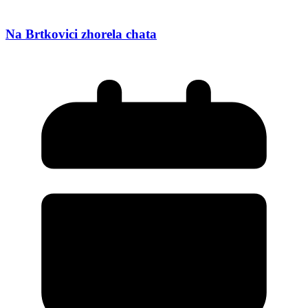
Na Brtkovici zhorela chata