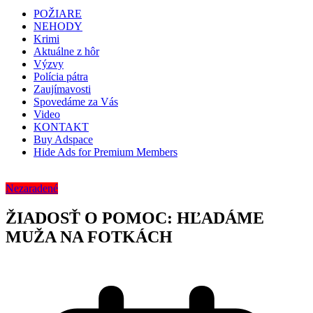
POŽIARE
NEHODY
Krimi
Aktuálne z hôr
Výzvy
Polícia pátra
Zaujímavosti
Spovedáme za Vás
Video
KONTAKT
Buy Adspace
Hide Ads for Premium Members
Nezaradené
ŽIADOSŤ O POMOC: HĽADÁME
MUŽA NA FOTKÁCH