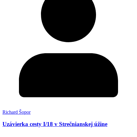
Richard Šopor
Uzávierka cesty I/18 v Strečnianskej úžine