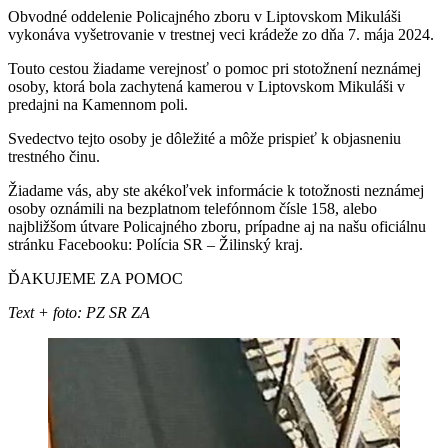
Obvodné oddelenie Policajného zboru v Liptovskom Mikuláši
vykonáva vyšetrovanie v trestnej veci krádeže zo dňa 7. mája 2024.
Touto cestou žiadame verejnosť o pomoc pri stotožnení neznámej
osoby, ktorá bola zachytená kamerou v Liptovskom Mikuláši v
predajni na Kamennom poli.
Svedectvo tejto osoby je dôležité a môže prispieť k objasneniu
trestného činu.
Žiadame vás, aby ste akékoľvek informácie k totožnosti neznámej
osoby oznámili na bezplatnom telefónnom čísle 158, alebo
najbližšom útvare Policajného zboru, prípadne aj na našu oficiálnu
stránku Facebooku: Polícia SR – Žilinský kraj.
ĎAKUJEME ZA POMOC
Text + foto: PZ SR ZA