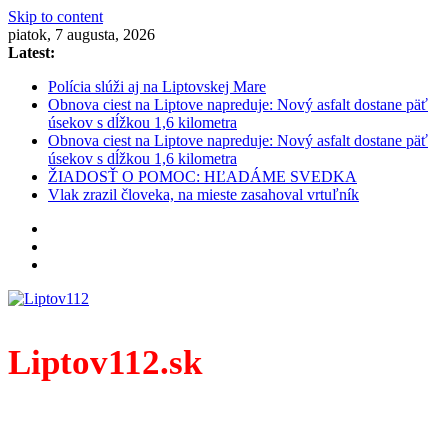
Skip to content
piatok, 7 augusta, 2026
Latest:
Polícia slúži aj na Liptovskej Mare
Obnova ciest na Liptove napreduje: Nový asfalt dostane päť
úsekov s dĺžkou 1,6 kilometra
Obnova ciest na Liptove napreduje: Nový asfalt dostane päť
úsekov s dĺžkou 1,6 kilometra
ŽIADOSŤ O POMOC: HĽADÁME SVEDKA
Vlak zrazil človeka, na mieste zasahoval vrtuľník
Liptov112.sk