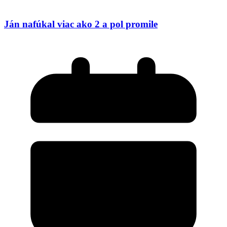
Ján nafúkal viac ako 2 a pol promile