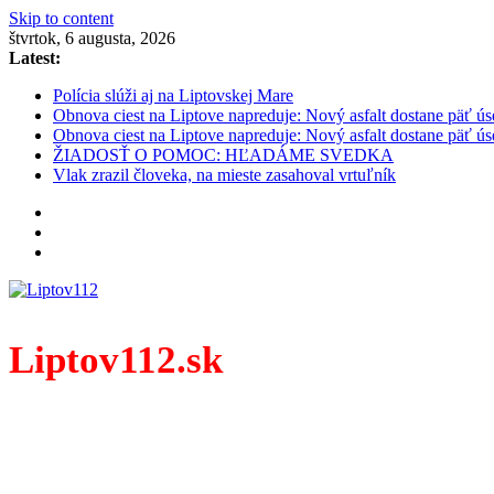
Skip to content
štvrtok, 6 augusta, 2026
Latest:
Polícia slúži aj na Liptovskej Mare
Obnova ciest na Liptove napreduje: Nový asfalt dostane päť ús
Obnova ciest na Liptove napreduje: Nový asfalt dostane päť ús
ŽIADOSŤ O POMOC: HĽADÁME SVEDKA
Vlak zrazil človeka, na mieste zasahoval vrtuľník
Liptov112.sk
Spravodajský portál z prostredia práce záchranných zloži