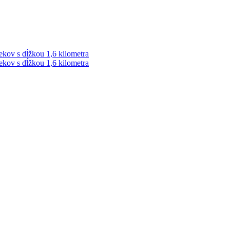
ekov s dĺžkou 1,6 kilometra
ekov s dĺžkou 1,6 kilometra
ek. Vždy najaktuálnejšie KRIMI TÉMY Z LIPTOVA a ORAVY